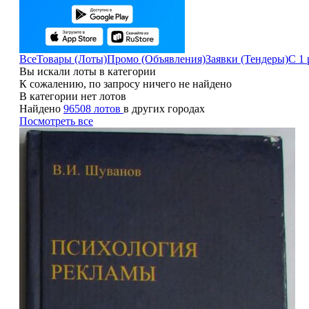
Все
Товары (Лоты)
Промо (Объявления)
Заявки (Тендеры)
С 1 
Вы искали лоты в категории
К сожалению, по запросу ничего не найдено
В категории нет лотов
Найдено
96508 лотов
в других городах
Посмотреть все