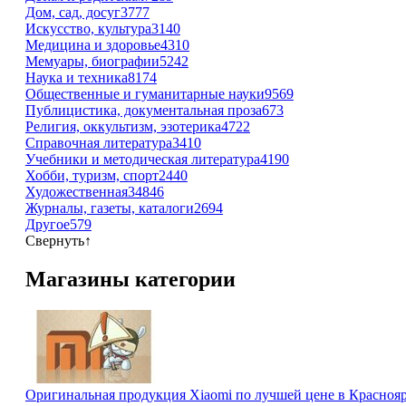
Дом, сад, досуг
3777
Искусство, культура
3140
Медицина и здоровье
4310
Мемуары, биографии
5242
Наука и техника
8174
Общественные и гуманитарные науки
9569
Публицистика, документальная проза
673
Религия, оккультизм, эзотерика
4722
Справочная литература
3410
Учебники и методическая литература
4190
Хобби, туризм, спорт
2440
Художественная
34846
Журналы, газеты, каталоги
2694
Другое
579
Свернуть
↑
Магазины категории
Оригинальная продукция Xiaomi по лучшей цене в Краснояр