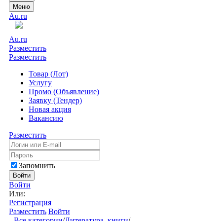
Меню
Au.ru
Au.ru
Разместить
Разместить
Товар (Лот)
Услугу
Промо (Объявление)
Заявку (Тендер)
Новая акция
Вакансию
Разместить
Запомнить
Войти
Войти
Или:
Регистрация
Разместить
Войти
Все категории
/
Литература, книги
/