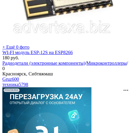
+ Ещё 0 фото
WI-FI модуль ESP-12S на ESP8266
180
руб.
Радиодетали (электронные компоненты)
/
Микроконтроллеры
/
0
Красноярск, Сибтяжмаш
Gruz600
техника
5798
РЕКЛАМА