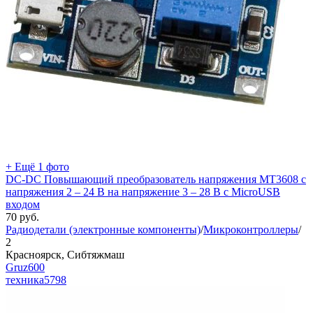
+ Ещё 1 фото
DC-DC Повышающий преобразователь напряжения MT3608 с
напряжения 2 – 24 В на напряжение 3 – 28 В с MicroUSB
входом
70
руб.
Радиодетали (электронные компоненты)
/
Микроконтроллеры
/
2
Красноярск, Сибтяжмаш
Gruz600
техника
5798