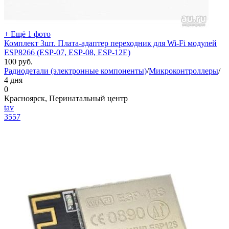
+ Ещё 1 фото
Комплект 3шт. Плата-адаптер переходник для Wi-Fi модулей
ESP8266 (ESP-07, ESP-08, ESP-12E)
100
руб.
Радиодетали (электронные компоненты)
/
Микроконтроллеры
/
4 дня
0
Красноярск, Перинатальный центр
tav
3557