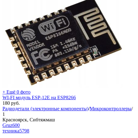
+ Ещё 0 фото
WI-FI модуль ESP-12E на ESP8266
180
руб.
Радиодетали (электронные компоненты)
/
Микроконтроллеры
/
1
Красноярск, Сибтяжмаш
Gruz600
техника
5798