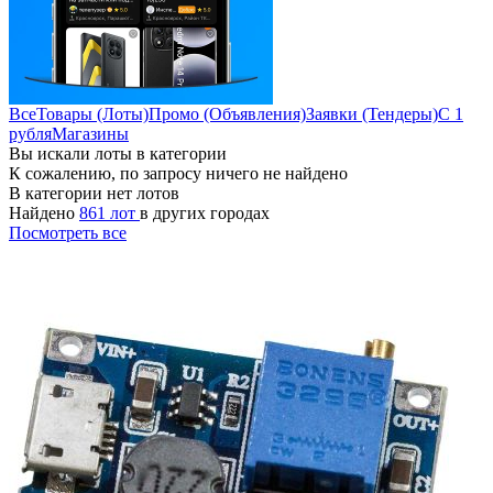
Все
Товары (Лоты)
Промо (Объявления)
Заявки (Тендеры)
С 1
рубля
Магазины
Вы искали лоты в категории
К сожалению, по запросу ничего не найдено
В категории нет лотов
Найдено
861 лот
в других городах
Посмотреть все