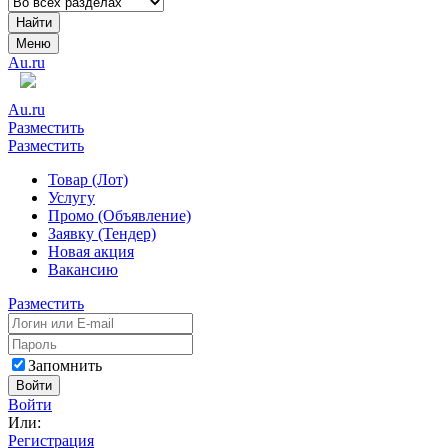
Найти
Меню
Au.ru
Au.ru
Разместить
Разместить
Товар (Лот)
Услугу
Промо (Объявление)
Заявку (Тендер)
Новая акция
Вакансию
Разместить
Запомнить
Войти
Войти
Или:
Регистрация