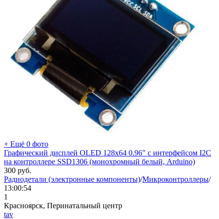
+ Ещё 0 фото
Графический дисплей OLED 128x64 0.96" с интерфейсом I2C
на контроллере SSD1306 (монохромный белый, Arduino)
300
руб.
Радиодетали (электронные компоненты)
/
Микроконтроллеры
/
13:00:54
1
Красноярск, Перинатальный центр
tav