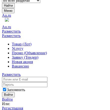
Найти
Меню
Au.ru
Au.ru
Разместить
Разместить
Товар (Лот)
Услугу
Промо (Объявление)
Заявку (Тендер)
Новая акция
Вакансию
Разместить
Запомнить
Войти
Войти
Или:
Регистрация