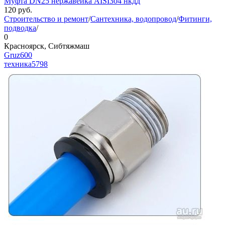
Муфта DN25 нержавейка AISI304 нкдд
120
руб.
Строительство и ремонт
/
Сантехника, водопровод
/
Фитинги,
подводка
/
0
Красноярск, Сибтяжмаш
Gruz600
техника
5798