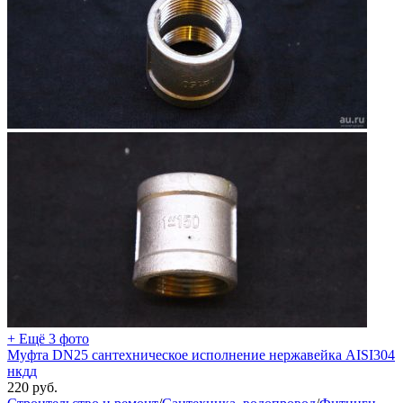
+ Ещё 3 фото
Муфта DN25 сантехническое исполнение нержавейка AISI304
нкдд
220
руб.