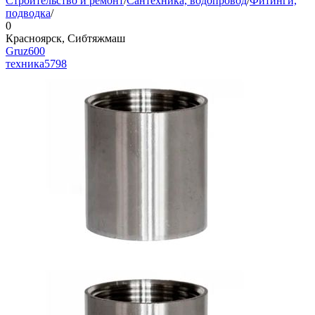
Строительство и ремонт
/
Сантехника, водопровод
/
Фитинги,
подводка
/
0
Красноярск, Сибтяжмаш
Gruz600
техника
5798