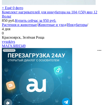
+ Ещё 0 фото
Комплект нагревателей для инкубатора на 104 (150) яиц 12
Вольт
850
руб.
Купить сейчас за
950
руб.
Растения и животные
/
Животные и уход
/
Инкубаторы
/
4 дня
0
Красноярск, Зелёная Роща
vysokiys
МАГАЗИН
349
РЕКЛАМА