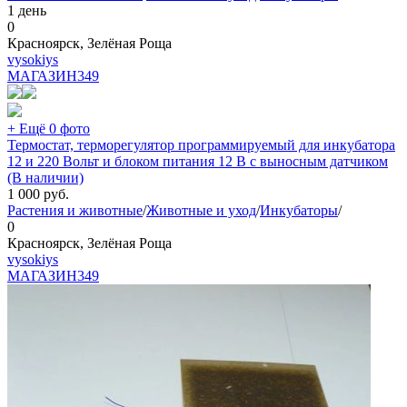
1 день
0
Красноярск, Зелёная Роща
vysokiys
МАГАЗИН
349
+ Ещё 0 фото
Термостат, терморегулятор программируемый для инкубатора
12 и 220 Вольт и блоком питания 12 В с выносным датчиком
(В наличии)
1 000
руб.
Растения и животные
/
Животные и уход
/
Инкубаторы
/
0
Красноярск, Зелёная Роща
vysokiys
МАГАЗИН
349