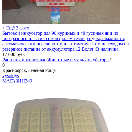
+ Ещё 2 фото
Бытовой инкубатор для 96 куриных и 48 гусиных яиц из
прозрачного пластика с контролем температуры, влажности,
автоматическим переворотом и автоматическим переходом на
резервное питание от аккумулятора 12 Вольт (В наличии)
17 000
руб.
Растения и животные
/
Животные и уход
/
Инкубаторы
/
0
Красноярск, Зелёная Роща
vysokiys
МАГАЗИН
349