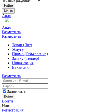
Найти
Меню
Au.ru
Au.ru
Разместить
Разместить
Товар (Лот)
Услугу
Промо (Объявление)
Заявку (Тендер)
Новая акция
Вакансию
Разместить
Запомнить
Войти
Войти
Или:
Регистрация