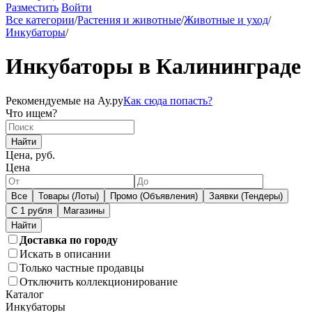
Разместить
Войти
Все категории
/
Растения и животные
/
Животные и уход
/
Инкубаторы
/
Инкубаторы в Калининграде
Рекомендуемые на Ау.ру
Как сюда попасть?
Что ищем?
Найти
Цена, руб.
Цена
Все
Товары (Лоты)
Промо (Объявления)
Заявки (Тендеры)
С 1 рубля
Магазины
Доставка по городу
Искать в описании
Только частные продавцы
Отключить коллекционирование
Каталог
Инкубаторы