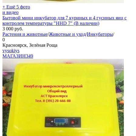
+ Ещё 5 фото
и видео
Бытовой мини инкубатор для 7 куриных и 4 гусиных яиц с
контролем температуры "HHD 7" (В наличии)
3 000
руб.
Растения и животные
/
Животные и уход
/
Инкубаторы
/
0
Красноярск, Зелёная Роща
vysokiys
МАГАЗИН
349