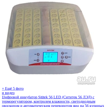
+ Ещё 5 фото
и видео
Цифровой инкубатор Sititek 56 LED (Сититек 56 ЛЭД) с
терморегулятором, контролем влажности, светодиодным
овоскопом и автоматическим переворотом яиц на 56 куриных