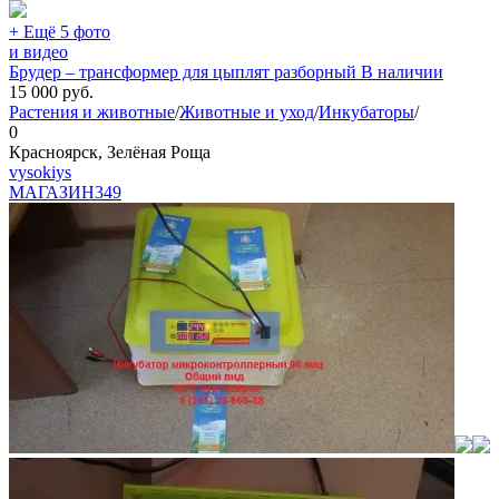
+ Ещё 5 фото
и видео
Брудер – трансформер для цыплят разборный В наличии
15 000
руб.
Растения и животные
/
Животные и уход
/
Инкубаторы
/
0
Красноярск, Зелёная Роща
vysokiys
МАГАЗИН
349