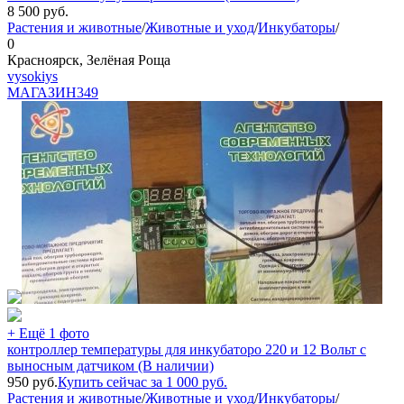
8 500
руб.
Растения и животные
/
Животные и уход
/
Инкубаторы
/
0
Красноярск, Зелёная Роща
vysokiys
МАГАЗИН
349
+ Ещё 1 фото
контроллер температуры для инкубаторо 220 и 12 Вольт с
выносным датчиком (В наличии)
950
руб.
Купить сейчас за
1 000
руб.
Растения и животные
/
Животные и уход
/
Инкубаторы
/